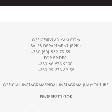
OFFICE@VLADIYAN.COM
SALES DEPARTMENT (B2B):
OFFICE@VLADIYAN.COM
+380 (50) 559 75 55
+380 (50) 559 75 55
FOR BRIDES:
+380 66 573 9100
+380 66 573 9100
+380 99 373 69 55
+380 99 373 69 55
OFFICIAL INSTAGRAM
BRIDAL INSTAGRAM (UA)
YOUTUBE
OFFICIAL INSTAGRAM
BRIDAL INSTAGRAM (UA)
YOUTUBE
PINTEREST
TIKTOK
PINTEREST
TIKTOK