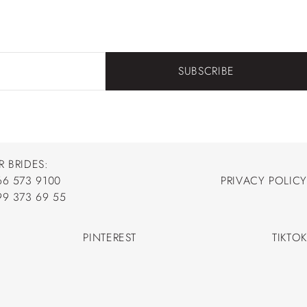
SUBSCRIBE
R BRIDES:
66 573 9100
PRIVACY POLICY
66 573 9100
99 373 69 55
PRIVACY POLICY
99 373 69 55
PINTEREST
TIKTOK
PINTEREST
TIKTOK