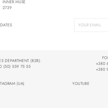
INNER MUSE
2739
PDATES
FO
ES DEPARTMENT (B2B):
+380 
0 (50) 559 75 55
+380 
+380 
0 (50) 559 75 55
+380 
STAGRAM (UA)
YOUTUBE
STAGRAM (UA)
YOUTUBE