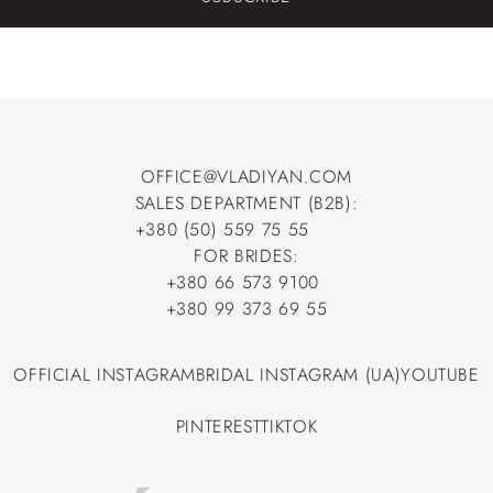
OFFICE@VLADIYAN.COM
SALES DEPARTMENT (B2B):
OFFICE@VLADIYAN.COM
+380 (50) 559 75 55
+380 (50) 559 75 55
FOR BRIDES:
+380 66 573 9100
+380 66 573 9100
+380 99 373 69 55
+380 99 373 69 55
OFFICIAL INSTAGRAM
BRIDAL INSTAGRAM (UA)
YOUTUBE
OFFICIAL INSTAGRAM
BRIDAL INSTAGRAM (UA)
YOUTUBE
PINTEREST
TIKTOK
PINTEREST
TIKTOK