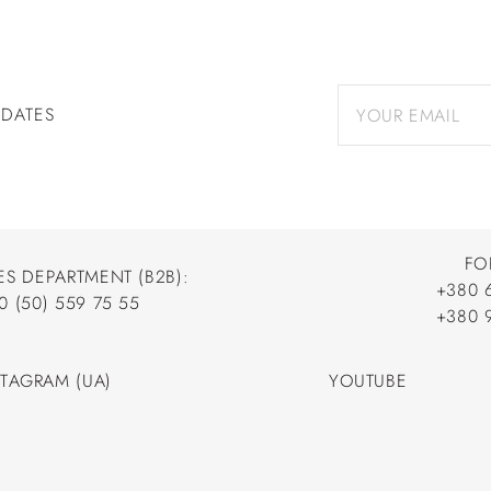
PDATES
FO
ES DEPARTMENT (B2B):
+380 
0 (50) 559 75 55
+380 
+380 
0 (50) 559 75 55
+380 
STAGRAM (UA)
YOUTUBE
STAGRAM (UA)
YOUTUBE