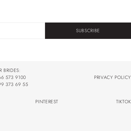
SUBSCRIBE
R BRIDES:
66 573 9100
PRIVACY POLICY
66 573 9100
99 373 69 55
PRIVACY POLICY
99 373 69 55
PINTEREST
TIKTOK
PINTEREST
TIKTOK